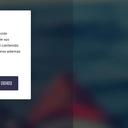
ación
de sus
el contenido
donos además
 COOKIES