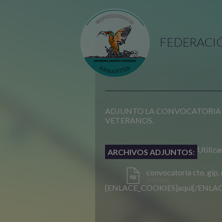
FEDERACI
ADJUNTO LA CONVOCATORIA D
VETERANOS.
Utiliza
ARCHIVOS ADJUNTOS:
convocatoria cto. gip
[222Kbs.]
[ENLACE_COOKIES]aqui[/ENLAC