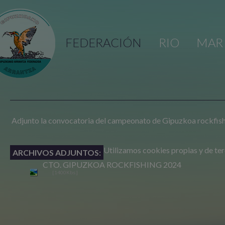
FEDERACIÓN
RIO
MAR
Adjunto la convocatoria del campeonato de Gipuzkoa rockfish
Utilizamos cookies propias y de terce
ARCHIVOS ADJUNTOS:
CTO. GIPUZKOA ROCKFISHING 2024
[1400Kbs.]