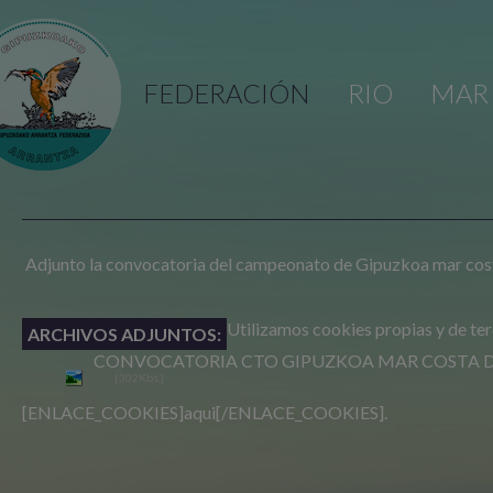
FEDERACIÓN
RIO
MAR
Adjunto la convocatoria del campeonato de Gipuzkoa mar cos
Utilizamos cookies propias y de terce
ARCHIVOS ADJUNTOS:
CONVOCATORIA CTO GIPUZKOA MAR COSTA 
[302Kbs.]
[ENLACE_COOKIES]aqui[/ENLACE_COOKIES].