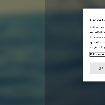
Uso de C
Utilizamos 
estadística
intereses y
que ofrece
mejorar la
Política de
CONF