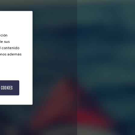
ación
de sus
el contenido
donos además
 COOKIES