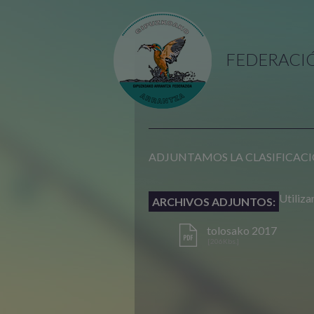
FEDERACI
ADJUNTAMOS LA CLASIFICACI
Utiliza
ARCHIVOS ADJUNTOS:
tolosako 2017
[206Kbs.]