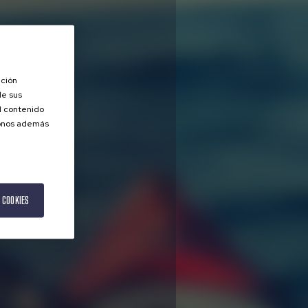
ación
de sus
el contenido
donos además
 COOKIES