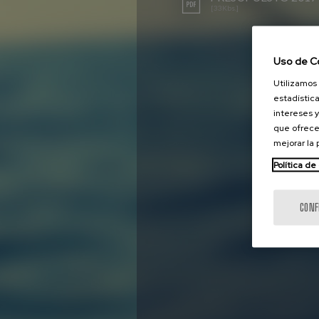
[33Kbs.]
Uso de C
Utilizamos 
estadística
intereses y
que ofrece
mejorar la
Política de
CONF