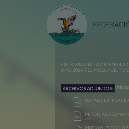
FEDERACI
EN LA ASAMBLEA ORDINARIA C
AÑO 2016 Y EL PRESUPUESTO 
Utiliza
ARCHIVOS ADJUNTOS:
BALANCE SITUACION
[10Kbs.]
PERDIDAS Y GANAN
[6Kbs.]
PRESUPUESTO 2017