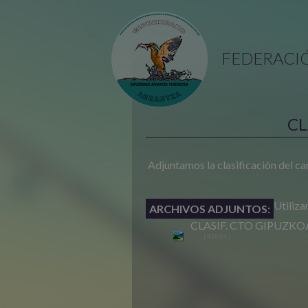
FEDERACI
CL
Adjuntamos la clasificación del 
Utiliza
ARCHIVOS ADJUNTOS:
CLASIF. CTO GIPUZKO
[43Kbs.]