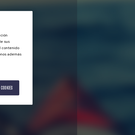
ación
de sus
el contenido
donos además
 COOKIES