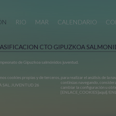
ÓN
RIO
MAR
CALENDARIO
CO
ASIFICACION CTO GIPUZKOA SALMONI
campeonato de Gipuzkoa salmónidos juventud.
mos cookies propias y de terceros, para realizar el análisis de la na
continúas navegando, consider
A SAL. JUVENTUD 26
cambiar la configuración u obt
[ENLACE_COOKIES]aqui[/EN