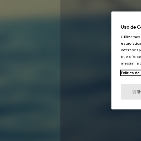
Uso de C
Utilizamos 
estadística
intereses y
que ofrece
mejorar la
Política de
CONF