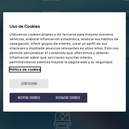
25/2/2014
10
Clasificación intercambio Rioja-Gipuzkoa
Clasificación d
Uso de Cookies
Utilizamos cookies propias y de terceros para mejorar nuestros
servicios, elaborar información estadística, analizar sus hábitos de
navegación, inferir grupos de interés, crear un perfil de sus
intereses y mostrarle anuncios relevantes en otros sitios. Esto nos
29/1/2014
permite personalizar el contenido que ofrecemos y obtener
información sobre qué secciones suscitan interés,
Cto. Gipuzkoa Embarcación Fondeada aplazado
Convocat
permitiéndonos además mejorar la página web y su seguridad.
Política de cookies
CONFIGURAR
ACEPTAR COOKIES
RECHAZAR COOKIES
20/12/2013
Impreso autorización de cesión y uso de datos personal